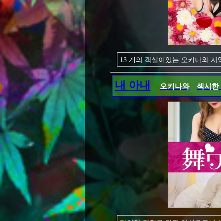
13 개의 객실이있는 오키나와 지
게다가 에로 여자만 재적! 언제 
남국의 땅에서 만나는 에로 딸! 
내 아내
오키나와
섹시한
이런 귀여운 아이가 이렇게 에로
하지만 그렇기 때문에 매우 만족
꼭 오셔서 아소코를 빈빈으로 해