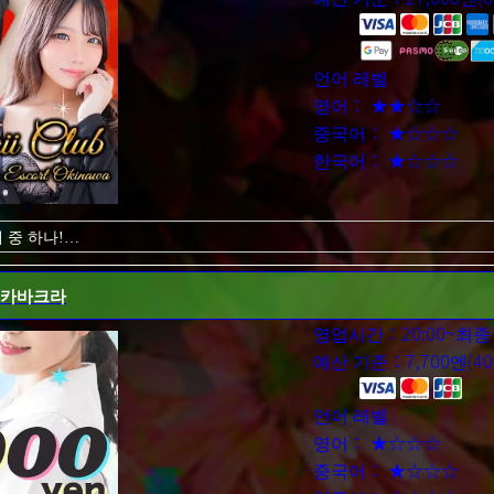
거운 시간을 보내세요!
언어 레벨
영어： ★★☆☆
중국어： ★☆☆☆
한국어： ★☆☆☆
 중 하나!
소녀가 당신을 기다리고 ★ 있습니다
 카바크라
러 오는 사람도 많다고 생각합니다! 개방적이고 즐거운 시간을 보낸 후,
영업시간：20:00~최종
개방감은 미인도 마찬가지! 공격적이고 강렬한 플레이를 즐길 수도 있습니
예산 기준：7,700엔(40
20대의 호쾌한 미녀군!
 미녀와 개방적인 밤을 보내!
언어 레벨
놀 수 있습니다!
바랍니다!
영어： ★☆☆☆
중국어： ★☆☆☆