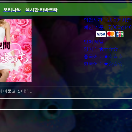
는 여자와 즐길 수 있습니다!
오키나와
섹시한 카바크라
을 맡기고 둘만의 시간을 즐깁시다!
영업시간：20:00~최종
예산 기준：7,000엔(40
언어 레벨
영어： ★☆☆☆
중국어： ★☆☆☆
한국어： ★☆☆☆
더 머물고 싶어!"
!
투, 흥미진진함, 껴안기, 매력적인 여자를 잘해서 그날의 기분에 따라 당
해서 시간의 흐름을 잊을 수 있습니다!
습니다.
 않겠습니까?