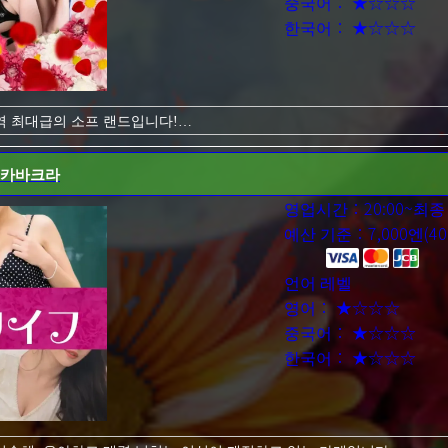
중국어： ★☆☆☆
한국어： ★☆☆☆
역 최대급의 소프 랜드입니다!
와도 조속히 만족해 주는 여자에게 안내해 드립니다.
따뜻하고 해방감을 주는 마음을 더욱 풀어주세요! 당신의 욕망을 채워주는
 카바크라
틱한가? 깜짝 놀랄지도 모릅니다.
스럽게 플레이할 수 있습니다!
영업시간：20:00~최종
주세요!
예산 기준：7,000엔(40
언어 레벨
영어： ★☆☆☆
중국어： ★☆☆☆
한국어： ★☆☆☆