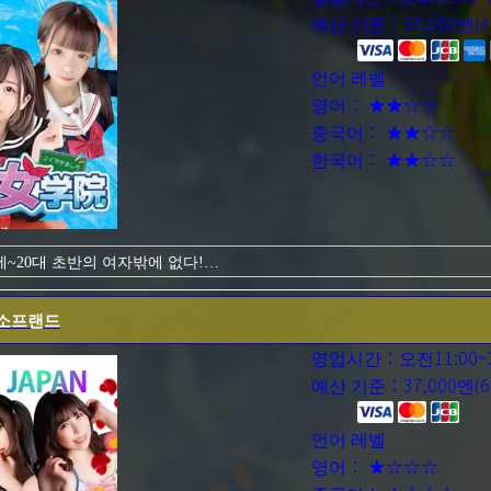
예산 기준：36,000엔(4
언어 레벨
영어： ★★☆☆
중국어： ★★☆☆
한국어： ★★☆☆
세~20대 초반의 여자밖에 없다!
절과 청춘의 새콤 달콤한 시간을 생각나게 하는 시간과 공간을 보낼 수 있
. 이런 귀여운 아이의 유니폼 안을 들여다보고 싶다...
소프랜드
른이 된 지금, 한때 상상했던 청춘의 한 장을 체험할 수 있다!
체를 지금 풀어 않겠습니까?
영업시간：오전11:00~2
고 어른의 청춘을 만끽하는 시간!
예산 기준：37,000엔(6
언어 레벨
영어： ★☆☆☆