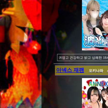
귀엽고 건강하고 밝고 상쾌한 18
그런 소녀와 함께 있으면 학창 시
동경의 유니폼을 입은 귀여운 소녀
아넥스 재팬
오키나와
학생 시절에 그런 남자였다면, 어
젊었을 때 쓸모없고 건강했던 하
지금이야말로 H인 청춘을 체험하