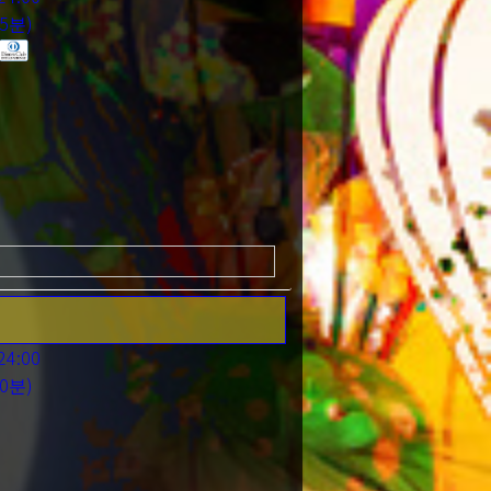
5분)
습니다.
4:00
0분)