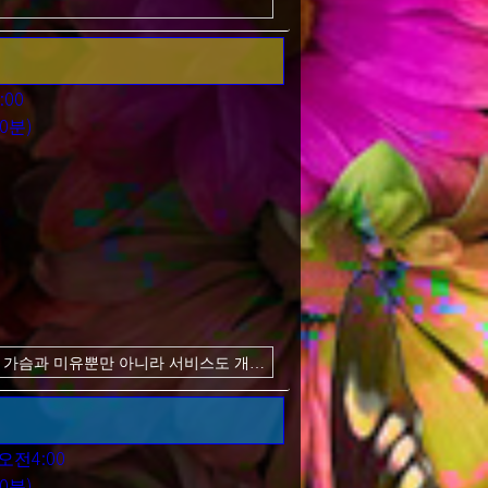
 당신을 유혹할지도 모릅니다.
준다!
00
0분)
큰 가슴과 미유뿐만 아니라 서비스도 개
을 맛볼 수 있습니다!
오전4:00
0분)