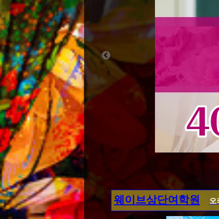
웨이브상단여학원
오