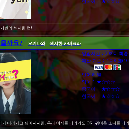
한국어： ★☆☆☆
 기반의 섹시한 펍!
 여자로, 귀여운 제복이 잘 어울립니다!
것에 익숙하지 않기 때문에 젊은 시절의 낯선 반응을 즐길 수 있습니다.
있을까요?
오키나와
섹시한 카바크라
 부드럽게 여자를 이끌 수 있을 것! 여자아이들과 즐거운 시간을 보내고,
영업시간：20:00~최종
면세점에서 만들어주세요!
예산 기준：7,000엔(40
언어 레벨
영어： ★☆☆☆
중국어： ★☆☆☆
한국어： ★☆☆☆
기 따라가고 싶어지지만, 우리 여자를 따라가도 OK! 귀여운 소녀를 따
놀아 않겠습니까?