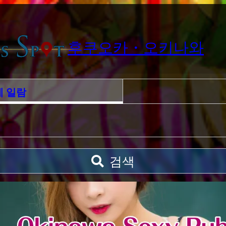
후쿠오카・오키나와
게 일람
검색