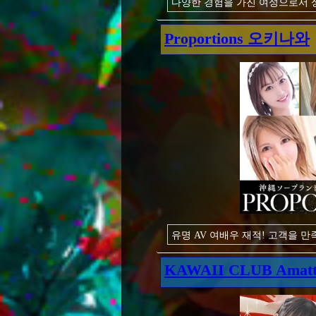
다양한 경험을 가진 여성으로서 
남자를 포옹하는 따뜻함이 있을 
어른의 여성의 요염한 행동과 눈빛
Proportions 오키나와
부디, 어른의 여성의 성적 매력에
평소와는 다른 어른의 여성의 기분
유명 AV 여배우 재적! 고객을 
방!
KAWAII CLUB Amatteu
오키나와의 온난한 기후는 당신의
여자도 해방된 기분으로 평소보다
오키나와의 기후보다 몸도 마음도