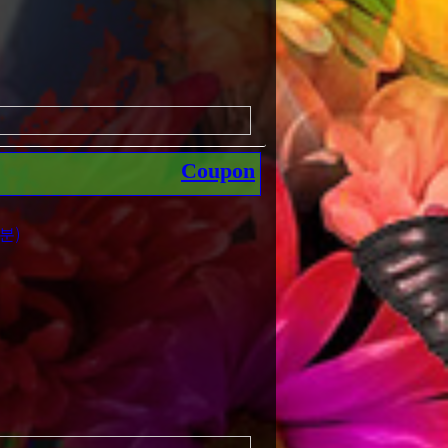
 것 틀림없음!
Coupon
분)