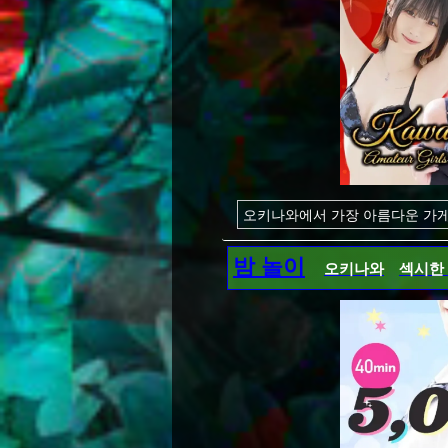
열대 지방에 어울리는 미녀와 뜨
* 주차장 완비!
오키나와에서 가장 아름다운 가게
★ 무제한 발사 환영 ★
★ 대단한 변태를 가진 귀여운 
밤 놀이
오키나와
섹시한
오키나와의 바다와 자연을 만끽하
밤을 보내 보는 것은 어떨까요? 
여자는 모두 일본입니다! - 전원 
개방적인 오키나와에서는 개방적인
낮부터 놀고 싶다면 물론 낮부터 
우리는 당신이 그것을 즐기기를 