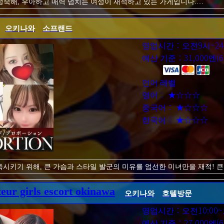
성숙해, 우아하고 매력 넘치는 여성이 재적하고 있는 가게입니다.
뿐만 아니라, 여자로서의 몸짓이나 모습은 멋지고 매력이 넘치며, 때로는
, 청춘과는 다른 어른스러운 성적 매력이 지금까지와는 또 다른 자극을 
오키나와
소프랜드
 유혹되어 속아 넘어가 주세요.
으로 기분 좋아질지도 ...
영업시간：오전9시~24:
예산 기준：31,000엔(6
언어 레벨
영어： ★☆☆☆
중국어： ★☆☆☆
한국어： ★☆☆☆
만족시키기 위해, 큰 가슴과 스타일 발군의 미유를 엄선한 미녀만을 재적! 
r girls escort okinawa
오키나와
호텔방문
 기분을 한층 더 해방시켜주고, 미인과 시간을 보내면 남국 리조트의 기분
 대담할지도 모릅니다!
영업시간：오전10:00~
 뜨거워지는 것 틀림 없음!
예산 기준：27,000엔(6