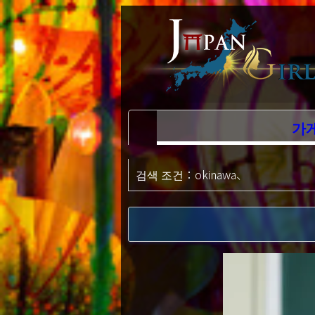
가
검색 조건：
okinawa、