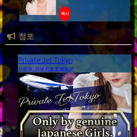
섹시
점포
Private Jet Tokyo
신주쿠·가부키초
호텔방문