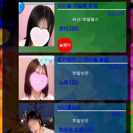
아이돌 아발론 학원
히로시마
패션/호텔헬스
유미
(20)
슬렌더
토키메키 ☆ 아이돌 클럽
히로시마
호텔방문
노래
(21)
라넌큘러스
롯폰기
호텔방문
히무로 리온
(23)