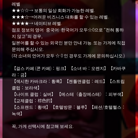
레벨
★★☆☆→ 보통의 일상 회화가 가능한 레벨.
★★★☆→어려운 비즈니스 대화를 할 수 있는 레벨.
★★★★→ 네이티브 레벨.
점포 정보의 영어·중국어·한국어가 모두☆0으로 “전혀 통하
지 않고”의 경우,
일본어를 할 수 있는 외국인 분만 안내 가능. 또는 가게에 직접
문의해 주십시오.
(각 소녀의 언어가 모두 ☆ 0 인 경우도 가게에 문의하십시오.)
【걸스 카페 (콘 카페)：핑크】【소녀 바：오렌지】【카바쿠
라：금】
【섹시한 카바크라：황록】【젠틀맨클럽：레드】【스트립
클럽：보라색】
【나이트 클럽：실버】 【에스테（출장에스테）：피부색】
【교제클럽：棕色的】
【소프랜드：황색】【호텔방문：블루】【패션/호텔헬스：
녹색】
꼭, 가게 선택시에 참고해 보세요.