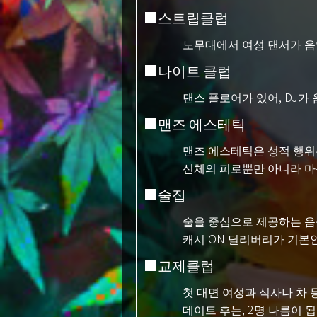
■스트립클럽
노무대에서 여성 댄서가 음
■나이트 클럽
댄스 플로어가 있어, DJ가
■맨즈 에스테틱
맨즈 에스테틱은 성적 행위
신체의 피로뿐만 아니라 마
■술집
술을 중심으로 제공하는 음
캐시 ON 딜리버리가 기본
■교제클럽
첫 대면 여성과 식사나 차 
데이트 후는, 2명 나름이 됩