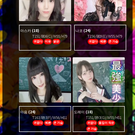
아스카
(18)
나코
(24)
T151/B86(C)/W55/H79
T156/B89(E)/W55/H79
귀엽다
미유
밝은
귀엽다
예쁜
큰 가슴
마음
(24)
도레미
(18)
T163/B93(F)/W56/H81
T151/B93(G)/W55/H81
귀엽다
예쁜
큰 가슴
귀엽다
몸집이 작은
큰 가슴