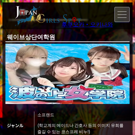
후쿠오카・오키나와
웨이브상단여학원
소프랜드
(학교계의 메이드나 간호사 등의 이미지 유희를
ジャンル
즐길 수 있는 코스프레 비누!)