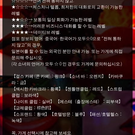
☆☆☆☆→언어 전혀 통하지 않고.
★☆☆☆→저스처나 텔롭, 최저한의 대화로의 교환이 가능한
레벨
★★☆☆→ 보통의 일상 회화가 가능한 레벨.
★★★☆→어려운 비즈니스 대화를 할 수 있는 레벨.
★★★★→ 네이티브 레벨.
점포 정보의 영어·중국어·한국어가 모두☆0으로 “전혀 통하
지 않고”의 경우,
일본어를 할 수 있는 외국인 분만 안내 가능. 또는 가게에 직접
문의해 주십시오.
(각 소녀의 언어가 모두 ☆ 0 인 경우도 가게에 문의하십시오.)
【걸스 카페 (콘 카페)：핑크】【소녀 바：오렌지】【카바쿠
라：금】
【섹시한 카바크라：황록】【젠틀맨클럽：레드】【스트립
클럽：보라색】
【나이트 클럽：실버】 【에스테（출장에스테）：피부색】
【교제클럽：棕色的】
【소프랜드：황색】【호텔방문：블루】【패션/호텔헬스：
녹색】
꼭, 가게 선택시에 참고해 보세요.