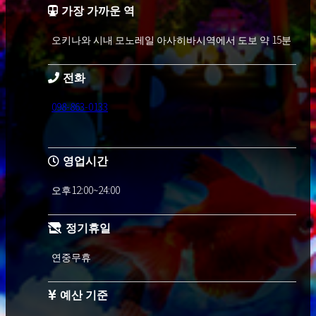
가장 가까운 역
오키나와 시내 모노레일 아사히바시역에서 도보 약 15분
전화
098-863-0133
영업시간
오후12:00~24:00
정기휴일
연중무휴
예산 기준