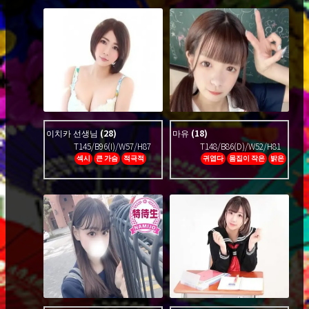
이치카 선생님
(28)
마유
(18)
T145/B96(I)/W57/H87
T148/B86(D)/W52/H81
섹시
큰 가슴
적극적
귀엽다
몸집이 작은
밝은