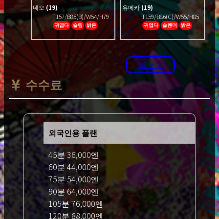
네오
(19)
유메카
(19)
T157/B85(B)/W54/H79
T159/B86(C)/W55/H85
귀엽다
슬림
밝은
귀엽다
슬렌더
밝은
더 보기
수수료
외국인용 플랜
45분 36,000엔
60분 44,000엔
75분 54,000엔
90분 64,000엔
105분 76,000엔
120분 88,000엔