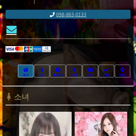
098-863-0133
맨 위
소녀
출근정보
수수료
쿠폰
이벤트
액세스
소녀