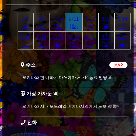
8/8
8/9
8/10
8/11
8/12
8/13
8/14
(토)
(일)
(월)
(화)
(수)
(목)
(금)
8/15
8/16
8/17
8/18
8/19
8/20
8/21
(토)
(일)
(월)
(화)
(수)
(목)
(금)
주소
MAP
오키나와 현 나하시 마쓰야마 2-1-14 동료 빌딩 3F
가장 가까운 역
오키나와 시내 모노레일 미에바시역에서 도보 약 8분
전화
098-866-3545