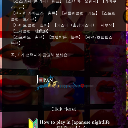
【걸스 카페 (콘 카페)：핑크】【소녀 바：오렌지】【카바쿠
라：금】
【섹시한 카바크라：황록】【젠틀맨클럽：레드】【스트립
클럽：보라색】
【나이트 클럽：실버】 【에스테（출장에스테）：피부색】
【교제클럽：棕色的】
【소프랜드：황색】【호텔방문：블루】【패션/호텔헬스：
녹색】
꼭, 가게 선택시에 참고해 보세요.
Click Here!