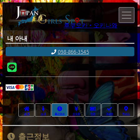
후쿠오카・오키나와
내 아내
098-866-3545
맨 위
소녀
출근정보
수수료
쿠폰
이벤트
액세스
출근정보