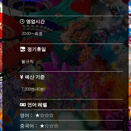
영업시간
20:00～최종
정기휴일
불규칙
예산 기준
7,000엔(40분)
언어 레벨
영어： ★☆☆☆
중국어： ★☆☆☆