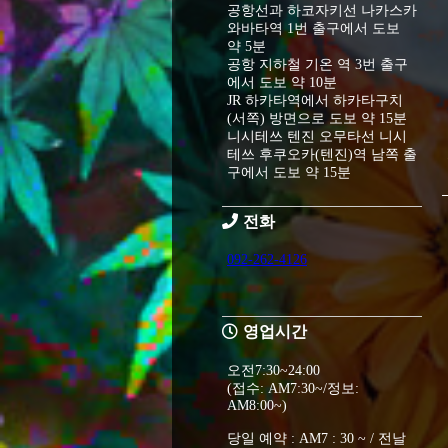
공항선과 하코자키선 나카스카
와바타역 1번 출구에서 도보
약 5분
공항 지하철 기온 역 3번 출구
에서 도보 약 10분
JR 하카타역에서 하카타구치
(서쪽) 방면으로 도보 약 15분
니시테쓰 텐진 오무타선 니시
테쓰 후쿠오카(텐진)역 남쪽 출
구에서 도보 약 15분
전화
092-262-4126
영업시간
오전7:30~24:00
(접수: AM7:30~/정보:
AM8:00~)
당일 예약 : AM7 : 30 ~ / 전날