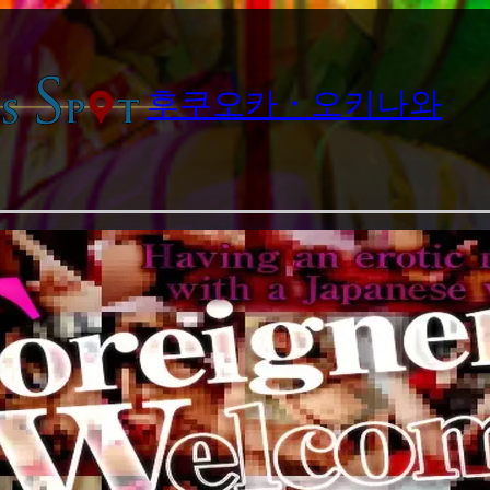
후쿠오카・오키나와