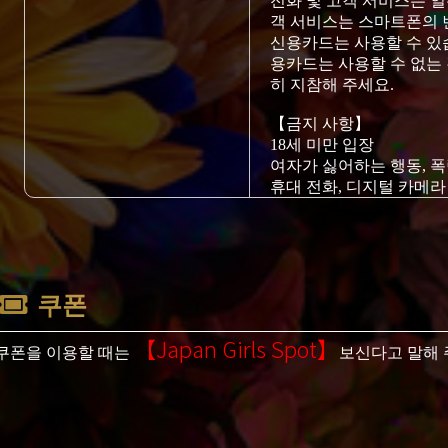
전화 및 고객 서비스는 
객 서비스는 스마트폰의 
신용카드는 사용할 수 있
용카드는 사용할 수 없는
히 지참해 주세요.
【금지 사항】
18세 미만 입장
여자가 싫어하는 행동, 폭
휴대 전화, 디지털 카메
불법 약물 사용. 마약 반입
술취한 사람.
성매개 질환 및 전염병에 
쿠폰
【Japan Girls Spot】
쿠폰을 이용할 때는
보신다고 말해 