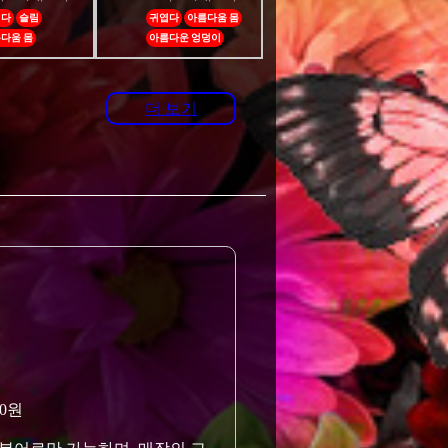
엽다
슬림
귀엽다
아름다움 몸
다움 몸
아름다운 엉덩이
더 보기
00원