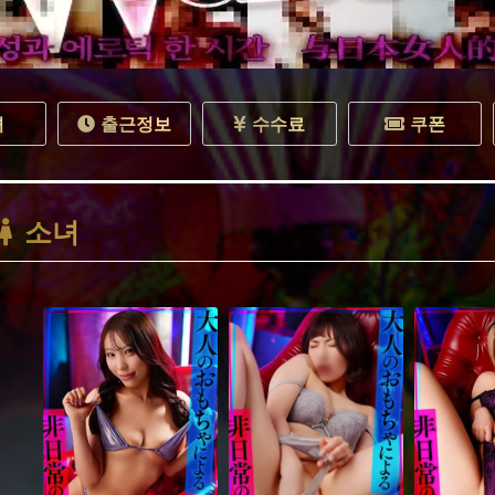
녀
출근정보
수수료
쿠폰
소녀