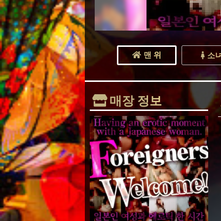
맨 위
소
매장 정보