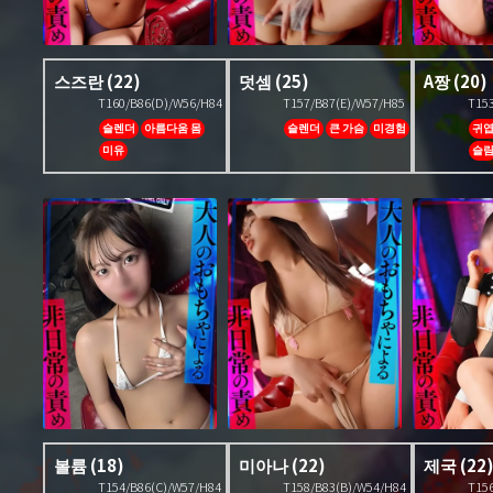
스즈란
(22)
덧셈
(25)
A짱
(20)
T160/B86(D)/W56/H84
T157/B87(E)/W57/H85
T15
슬렌더
아름다움 몸
슬렌더
큰 가슴
미경험
귀
미유
슬
볼륨
(18)
미아나
(22)
제국
(22
T154/B86(C)/W57/H84
T158/B83(B)/W54/H84
T15