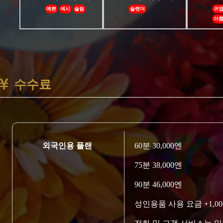
예쁜
섹시
슬림
슬렌더
귀
아름
수수료
외국인용 플랜
60분 30,000엔
75분 38,000엔
90분 46,000엔
성인용품 사용 요금 +1,0