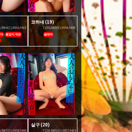
코하네
(19)
3/B84(C)/W56/H82
T156/B89(E)/W58/H88
엽다
몸집이 작은
글래머
림
)
살구
(20)
6/B87(D)/W58/H88
T158/B86(D)/W57/H84