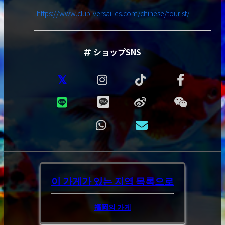
신인 우선 소개, 블랙 코스의 여성 소개.
https://www.club-versailles.com/chinese/tourist/
파티 코스 조합 〇
ショップSNS
파티 코스
입회금 0 엔
연회비 0 엔
1 회 20,000 엔 ~
체험회에 참가해, 참가를 결정하기 전에
등록된 여성을 실제로 만날 수 있는 코스
입니다.
이 가게가 있는 지역
목록으로
파티 코스 조합
福岡의 가게
남성 회원 자격