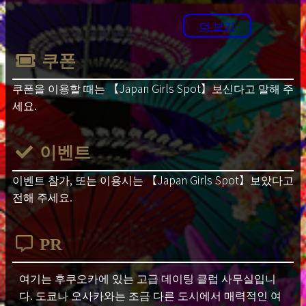
연회비 20,000 엔 *
더 보기
설정료 20,000 엔 ~ 40,000 엔
쿠폰
일반 강좌가 있습니다.
일반 여성
쿠폰을 이용할 때는
【Japan Girls Spot】
보신다고 말해 주
OL, 주부, 학생, 여대생, 비서, 접수원, 승
세요.
무원 등,
캐주얼 강좌입니다.
이벤트
파티 코스 조합 〇
이벤트 참가, 또는 이용시는
【Japan Girls Spot】
보았다고
※ 1 년에 1 번 이상 이용하시는 분은 연회
전해 주세요.
비가 부과되지 않습니다.
연회비는 갱신 월에 지불됩니다.
PR
* 모든 송금은 법인 계좌로 이루어지므로
안심하십시오.
여기는 후쿠오카에 있는 고급 데이팅 클럽 사무실입니
다. 도쿄나 오사카와는 조금 다른 도시에서 매력적인 여