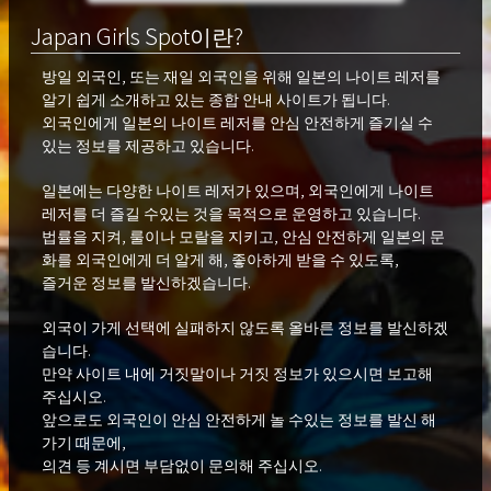
경제적으로나 정신적으로 여유가 있는 20
Japan Girls Spot이란?
세 이상의 남성
방일 외국인, 또는 재일 외국인을 위해 일본의 나이트 레저를
직업:특히 없음
알기 쉽게 소개하고 있는 종합 안내 사이트가 됩니다.
지역:특히 없음
외국인에게 일본의 나이트 레저를 안심 안전하게 즐기실 수
있는 정보를 제공하고 있습니다.
기타
일본에는 다양한 나이트 레저가 있으며, 외국인에게 나이트
처음 만나는 사람과 즐거운 시간을 보낼
레저를 더 즐길 수있는 것을 목적으로 운영하고 있습니다.
수 있도록 배려할 수 있는 분
법률을 지켜, 룰이나 모랄을 지키고, 안심 안전하게 일본의 문
타인을 배려할 수 있는 분
화를 외국인에게 더 알게 해, 좋아하게 받을 수 있도록,
이기적이거나 이기적인 말이나 행동을 하
즐거운 정보를 발신하겠습니다.
지 않는 분
외국이 가게 선택에 실패하지 않도록 올바른 정보를 발신하겠
당사 베르사유의 이념과 컨셉에 동조하는
습니다.
분
만약 사이트 내에 거짓말이나 거짓 정보가 있으시면 보고해
주십시오.
앞으로도 외국인이 안심 안전하게 놀 수있는 정보를 발신 해
가기 때문에,
의견 등 계시면 부담없이 문의해 주십시오.