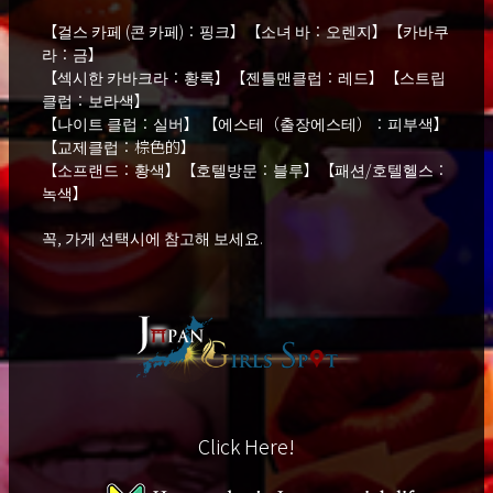
【걸스 카페 (콘 카페)：핑크】【소녀 바：오렌지】【카바쿠
라：금】
【섹시한 카바크라：황록】【젠틀맨클럽：레드】【스트립
클럽：보라색】
【나이트 클럽：실버】 【에스테（출장에스테）：피부색】
【교제클럽：棕色的】
【소프랜드：황색】【호텔방문：블루】【패션/호텔헬스：
녹색】
꼭, 가게 선택시에 참고해 보세요.
Click Here!