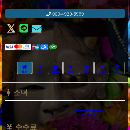
080-4920-8969
맨 위
소녀
출근정보
수수료
쿠폰
이벤트
액세스
소녀
더 보기
수수료