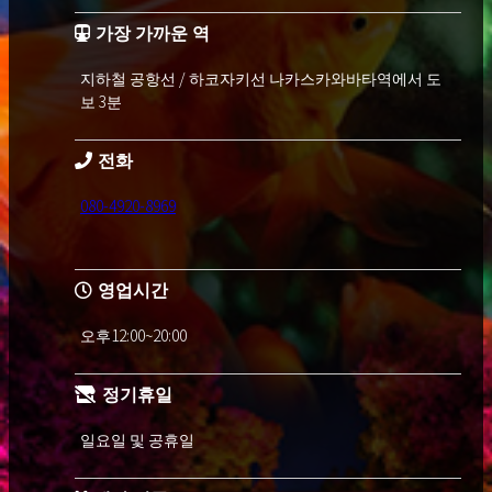
VIP 코스
가장 가까운 역
입장료 100,000 엔
지하철 공항선 / 하코자키선 나카스카와바타역에서 도
연회비 20,000 엔 *
보 3분
설정료 70,000 엔 ~ 130,000 엔
전화
일반 ~ VIP 코스를 준비하고 있습니다.
예능 제작에 소속하는 여성, 이벤트 컴패
080-4920-8969
니언, AV여배우, 탤런트, 모델, 레이스 퀸,
여배우를 중심으로 소개합니다.
영업시간
파티 코스 조합 〇
오후12:00~20:00
※ 1 년에 2 회 이상 이용하시는 분은 연회
비가 부과되지 않습니다.
정기휴일
연회비는 갱신 월에 지불됩니다.
* 모든 송금은 법인 계좌로 이루어지므로
일요일 및 공휴일
안심하십시오.