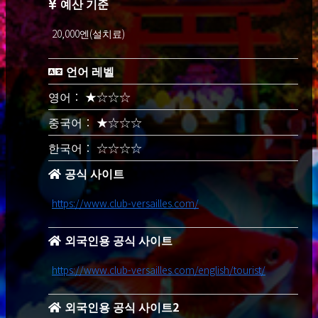
예산 기준
특별 과정
20,000엔(설치료)
입회금 300,000 엔
언어 레벨
연회비 -
설정비 ASK 문의하시기 바랍니다.
영어： ★☆☆☆
중국어： ★☆☆☆
유명 모델이나 탤런트 등을 소개하는 최
고급 VIP 특별 코스입니다.
한국어： ☆☆☆☆
공식 사이트
파티 코스 조합 〇
https://www.club-versailles.com/
블랙 코스
외국인용 공식 사이트
입회금 1,000,000엔
https://www.club-versailles.com/english/tourist/
연회비 500,000엔
설정비 -
외국인용 공식 사이트2