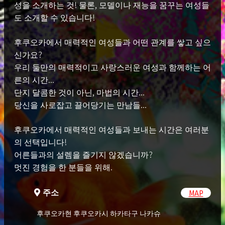
플래티넘 코스
성을 소개하는 것! 물론, 모델이나 재능을 꿈꾸는 여성들
도 소개할 수 있습니다!
입관료 50,000 엔
연회비 20,000 엔 *
후쿠오카에서 매력적인 여성들과 어떤 관계를 쌓고 싶으
설정료 33,000 엔 ~ 55,000 엔
신가요?
# ~ 일반 ~ 플래티넘 코스를 이용하실 수
우리 둘만의 매력적이고 사랑스러운 여성과 함께하는 어
있습니다.
른의 시간...
그녀는 모델, 탤런트 지망, 그리고 아름답
단지 달콤한 것이 아닌, 마법의 시간...
고 탤런트를 위해 엄선된 여성입니다.
당신을 사로잡고 끌어당기는 만남들...
파티 코스 조합 〇
후쿠오카에서 매력적인 여성들과 보내는 시간은 여러분
의 선택입니다!
※ 1 년에 1 번 이상 이용하시는 분은 연회
어른들과의 설렘을 즐기지 않겠습니까?
비가 부과되지 않습니다.
멋진 경험을 한 분들을 위해.
연회비는 갱신 월에 지불됩니다.
* 모든 송금은 법인 계좌로 이루어지므로
주소
MAP
안심하십시오.
후쿠오카현 후쿠오카시 하카타구 나카슈