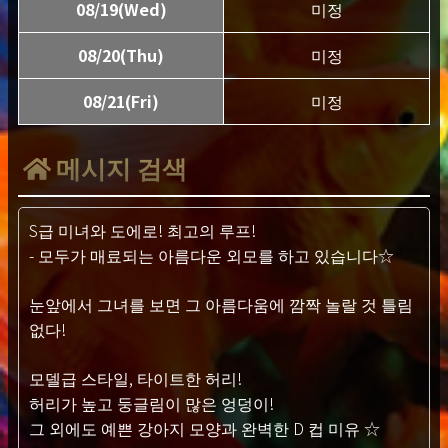
08/19(Wed)
미정
08/20(Thu)
미정
08/21(Fri)
미정
메시지 검색
S급 미녀와 도에로! 최고의 루프!
- 모두가 매료되는 아름다운 외모를 하고 있습니다☆
눈앞에서 그녀를 보면 그 아름다움에 깜짝 놀랄 것 틀림
없다!
모델급 스타일, 타이트한 허리!
허리가 높고 둥글림이 많은 엉덩이!
그 외에도 예쁜 강아지 모양과 완벽한 D 컵 미유 ☆