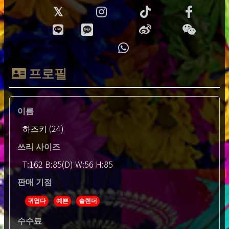
프로필
이름
하즈키 (24)
쓰리 사이즈
T:162 B:85(D) W:56 H:85
판매 기점
귀엽다
예쁜
슬렌더
수수료