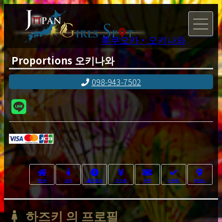
후쿠오카・오키나와
Proportions 오키나와
098-943-7502
맨 위
소녀
출근정보
수수료
쿠폰
이벤트
액세스
하즈키 의 프로필