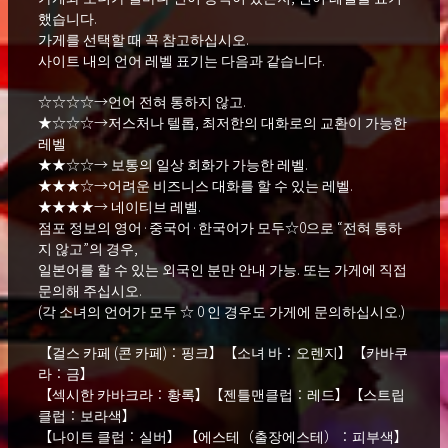
했습니다.
가게를 선택할 때 꼭 참고하십시오.
사이트 내의 언어 레벨 표기는 다음과 같습니다.
☆☆☆☆→언어 전혀 통하지 않고.
★☆☆☆→저스처나 텔롭, 최저한의 대화로의 교환이 가능한
레벨
★★☆☆→ 보통의 일상 회화가 가능한 레벨.
★★★☆→어려운 비즈니스 대화를 할 수 있는 레벨.
★★★★→ 네이티브 레벨.
점포 정보의 영어·중국어·한국어가 모두☆0으로 “전혀 통하
지 않고”의 경우,
일본어를 할 수 있는 외국인 분만 안내 가능. 또는 가게에 직접
문의해 주십시오.
(각 소녀의 언어가 모두 ☆ 0 인 경우도 가게에 문의하십시오.)
【걸스 카페 (콘 카페)：핑크】【소녀 바：오렌지】【카바쿠
라：금】
【섹시한 카바크라：황록】【젠틀맨클럽：레드】【스트립
클럽：보라색】
【나이트 클럽：실버】 【에스테（출장에스테）：피부색】