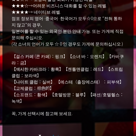
★★★☆→어려운 비즈니스 대화를 할 수 있는 레벨.
★★★★→ 네이티브 레벨.
점포 정보의 영어·중국어·한국어가 모두☆0으로 “전혀 통하
지 않고”의 경우,
일본어를 할 수 있는 외국인 분만 안내 가능. 또는 가게에 직접
문의해 주십시오.
(각 소녀의 언어가 모두 ☆ 0 인 경우도 가게에 문의하십시오.)
【걸스 카페 (콘 카페)：핑크】【소녀 바：오렌지】【카바쿠
라：금】
【섹시한 카바크라：황록】【젠틀맨클럽：레드】【스트립
클럽：보라색】
【나이트 클럽：실버】 【에스테（출장에스테）：피부색】
【교제클럽：棕色的】
【소프랜드：황색】【호텔방문：블루】【패션/호텔헬스：
녹색】
꼭, 가게 선택시에 참고해 보세요.