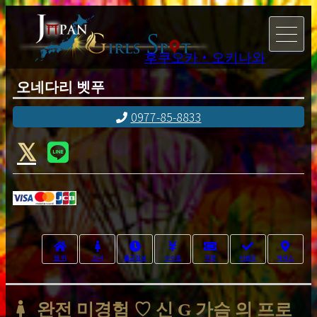
후쿠오카・오키나와
오네다리 벳푸
0977-85-8833
맨 위
소녀
출근정보
수수료
쿠폰
이벤트
액세스
완전 미경험 ♡ 신 G 가슴 의 프로