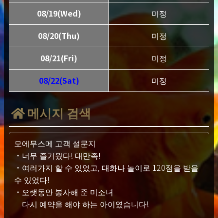
08/19(Wed)
미정
08/20(Thu)
미정
08/21(Fri)
미정
08/22(Sat)
미정
메시지 검색
모에무스메 고객 설문지
・너무 즐거웠다! 대만족!
・여러가지 할 수 있었고, 대화나 놀이로 120점을 받을
수 있었다!
・오랫동안 봉사해 준 미소녀
다시 예약을 해야 하는 아이였습니다!