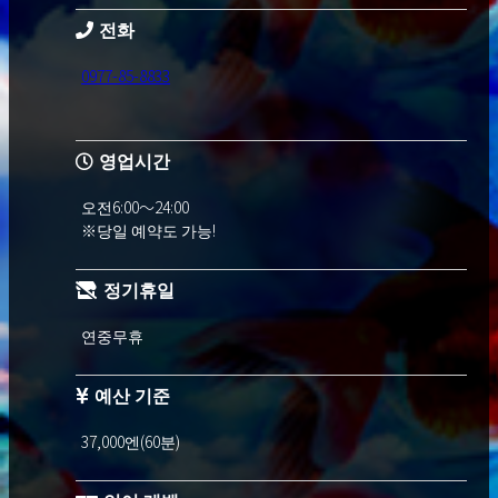
전화
0977-85-8833
영업시간
오전6:00～24:00
※당일 예약도 가능!
정기휴일
연중무휴
예산 기준
37,000엔(60분)