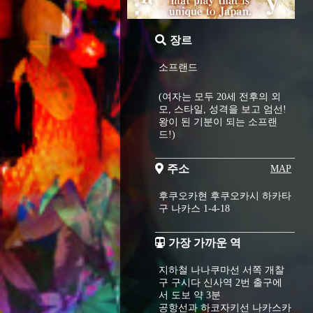
장르
소프랜드
(여자는 모두 20세 전후의 외
모, 스타일, 성격을 보고 엄선!
왕이 된 기분이 되는 소프랜
드!)
주소
MAP
후쿠오카현 후쿠오카시 하카타
구 나카스 1-4-18
가장 가까운 역
지하철 나나쿠마선 서쪽 개찰
구 구시다 신사역 2번 출구에
서 도보 약 3분
공항선과 하코자키선 나카스카