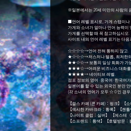
※일본에서는 20세 미만의 사람의 
■언어 레벨 표시로, 가게 스탭이나
가게와 소녀가 얼마나 언어 능력이 
가게를 선택할 때 꼭 참고하십시오.
사이트 내의 언어 레벨 표기는 다음
☆☆☆☆→언어 전혀 통하지 않고.
★☆☆☆→저스처나 텔롭, 최저한의
★★☆☆→ 보통의 일상 회화가 가능
★★★☆→어려운 비즈니스 대화를 할
★★★★→ 네이티브 레벨.
점포 정보의 영어·중국어·한국어가 
일본어를 할 수 있는 외국인 분만 안
(각 소녀의 언어가 모두 ☆ 0 인 경
【걸스 카페 (콘 카페)：핑크】
【섹시한 카바크라：황록】【젠
【나이트 클럽：실버】 【에스테
【소프랜드：황색】【호텔방문：