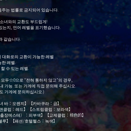
음주는 법률로 금지되어 있습니다.
 소녀와의 교환도 부드럽게!
있는지, 언어 레벨을 표기했습니다.
과 같습니다.
 대화로의 교환이 가능한 레벨
한 레벨.
 수 있는 레벨.
모두☆0으로 “전혀 통하지 않고”의 경우,
내 가능. 또는 가게에 직접 문의해 주십시오.
우도 가게에 문의하십시오.)
【소녀 바：오렌지】【카바쿠라：금】
틀맨클럽：레드】【스트립클럽：보라색】
（출장에스테）：피부색】【교제클럽：棕色的】
블루】【패션/호텔헬스：녹색】