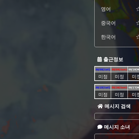
영어
중국어
한국어
출근정보
08/08(Sat)
08/09(Sun)
08/10(
미정
미정
미
08/15(Sat)
08/16(Sun)
08/17(
미정
미정
미
메시지 검색
메시지 소녀