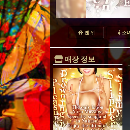
맨 위
소
매장 정보