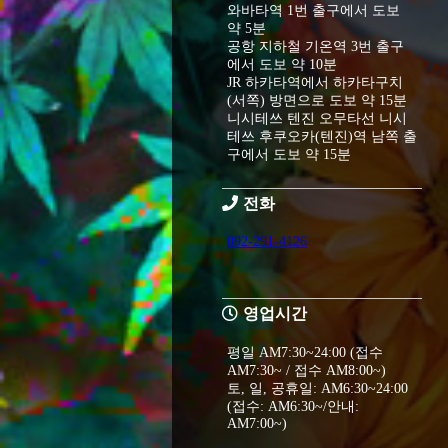
와바타역 1번 출구에서 도보
약 5분
공항 지하철 기온역 3번 출구
에서 도보 약 10분
JR 하카타역에서 하카타구치
(서쪽) 방면으로 도보 약 15분
니시테쓰 텐진 오무타선 니시
테쓰 후쿠오카(텐진)역 남쪽 출
구에서 도보 약 15분
전화
092-291-4126
영업시간
평일 AM7:30~24:00 (접수
AM7:30~ / 접수 AM8:00~)
토, 일, 공휴일: AM6:30~24:00
(접수: AM6:30~/안내:
AM7:00~)