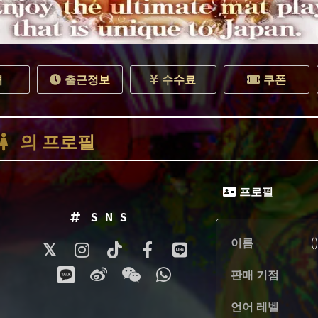
녀
출근정보
수수료
쿠폰
의 프로필
프로필
SNS
이름
(
판매 기점
언어 레벨